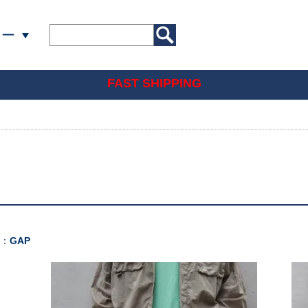
リー
FAST SHIPPING
]：
GAP