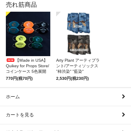
売れ筋商品
【Made in USA】
Arty Plant アーティプラ
Quikey for Props Store/
ント/アーティソックス
コインケース 5色展開
”柿渋染" "藍染"
770円(税70円)
2,530円(税230円)
ホーム
カートを見る