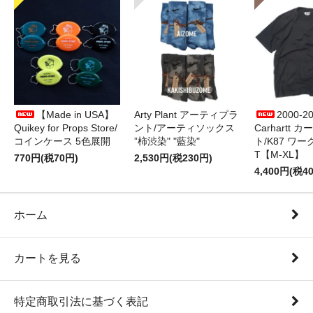
【Made in USA】
Arty Plant アーティプラ
2000-2
Quikey for Props Store/
ント/アーティソックス
Carhartt 
コインケース 5色展開
”柿渋染" "藍染"
ト/K87 ワ
T【M-XL】
770円(税70円)
2,530円(税230円)
4,400円(税4
ホーム
カートを見る
特定商取引法に基づく表記