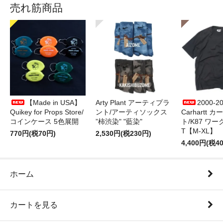
売れ筋商品
【Made in USA】
Arty Plant アーティプラ
2000-2
Quikey for Props Store/
ント/アーティソックス
Carhartt 
コインケース 5色展開
”柿渋染" "藍染"
ト/K87 ワ
T【M-XL】
770円(税70円)
2,530円(税230円)
4,400円(税4
ホーム
カートを見る