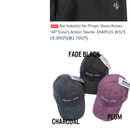
Aoi Industry for Props Store Annex
"AP"/Levi's Action Slacks【#AP015 W32】
19,305円(税1,755円)