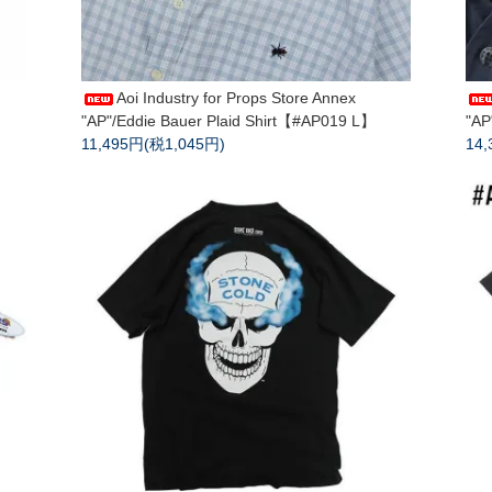
Aoi Industry for Props Store Annex
"AP"/Eddie Bauer Plaid Shirt【#AP019 L】
"AP
11,495円(税1,045円)
14