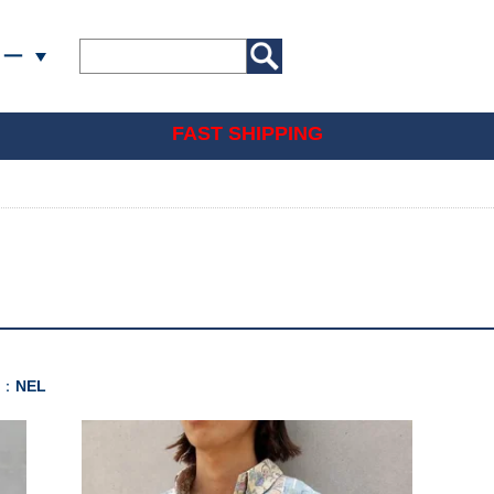
リー
FAST SHIPPING
]：
NEL