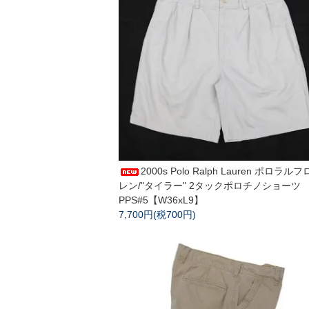
2000s Polo Ralph Lauren ポロラル
レン/"タイラー" 2タックポロチノショーツ
PPS#5【W36xL9】
7,700円(税700円)