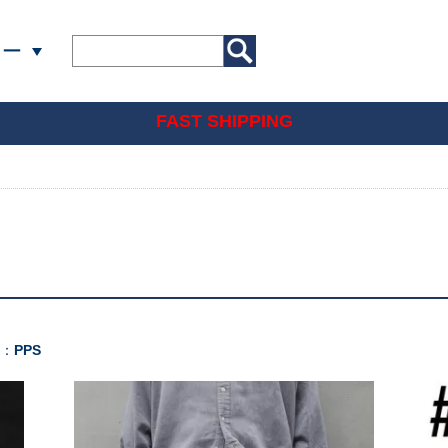
リー
FAST SHIPPING
]：
PPS