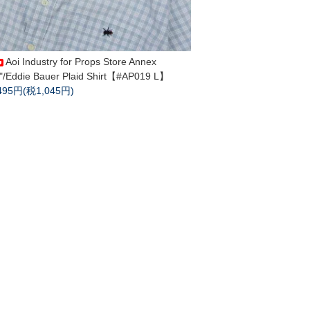
Aoi Industry for Props Store Annex
"/Eddie Bauer Plaid Shirt【#AP019 L】
,495円(税1,045円)