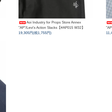
Aoi Industry for Props Store Annex
】
"AP"/Levi's Action Slacks【#AP015 W32】
"AP
19,305円(税1,755円)
11