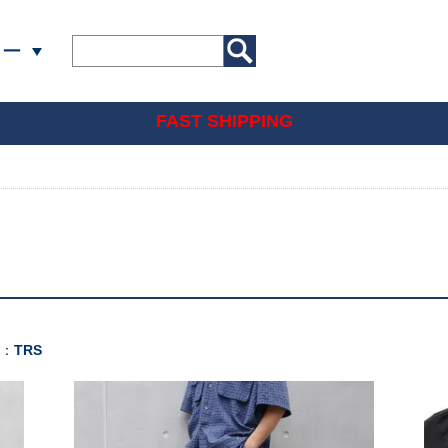
リー
FAST SHIPPING
]：
TRS